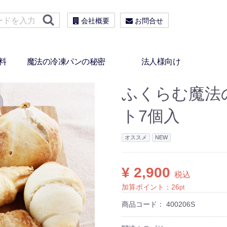
会社概要
お問合せ
料
魔法の冷凍パンの秘密
法人様向け
ふくらむ魔法
ト7個入
オススメ
NEW
¥ 2,900
税込
加算ポイント：
26
pt
商品コード：
400206S